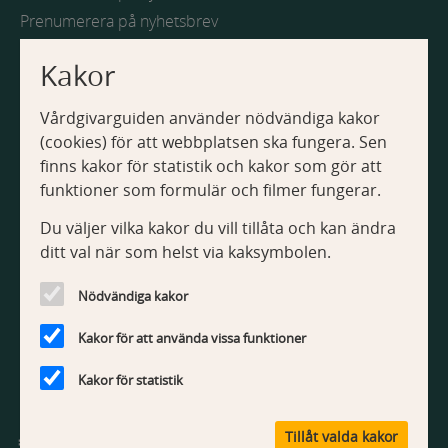
a
o
a
u
Prenumerera på nyhetsbrev
n
v
t
i
i
d
Kakor
i
e
g
Webbplatsen
n
e
o
Vårdgivarguiden använder nödvändiga kakor
r
Om Vårdgivarguiden
n
i
(cookies) för att webbplatsen ska fungera. Sen
Tillgänglighetsredogörelse
n
finns kakor för statistik och kakor som gör att
Om kakor
g
funktioner som formulär och filmer fungerar.
Du väljer vilka kakor du vill tillåta och kan ändra
Kontakt
ditt val när som helst via kaksymbolen.
Kontakta webbredaktionen
Nödvändiga kakor
Kakor för att använda vissa funktioner
Kakor för statistik
V
Tillåt valda kakor
å