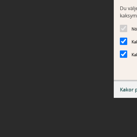
Du välje
kaksym
Nö
Kak
Kak
Kakor 
Nödv
ASP.NE