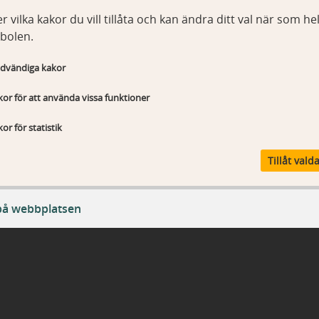
r vilka kakor du vill tillåta och kan ändra ditt val när som hel
bolen.
dvändiga kakor
or för att använda vissa funktioner
or för statistik
Tillåt vald
på webbplatsen
ändiga kakor
T_Sessionld