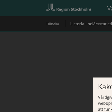
V
Listeria - helårsstatist
Tillbaka
Kak
Vårdgiv
webbpla
att fun