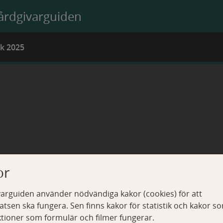
årdgivarguiden
ik 2025
or
arguiden använder nödvändiga kakor (cookies) för att
tsen ska fungera. Sen finns kakor för statistik och kakor s
ktioner som formulär och filmer fungerar.