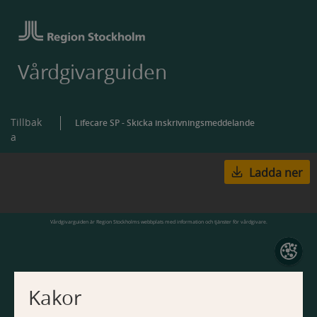
Vårdgivarguiden
Tillbak
Lifecare SP - Skicka inskrivningsmeddelande
a
Ladda ner
Vårdgivarguiden är Region Stockholms webbplats med information och tjänster för vårdgivare.
Kakor