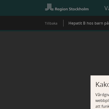
V
Hepatit B hos barn p
Tillbaka
Kak
Vårdgiv
webbpla
att fun