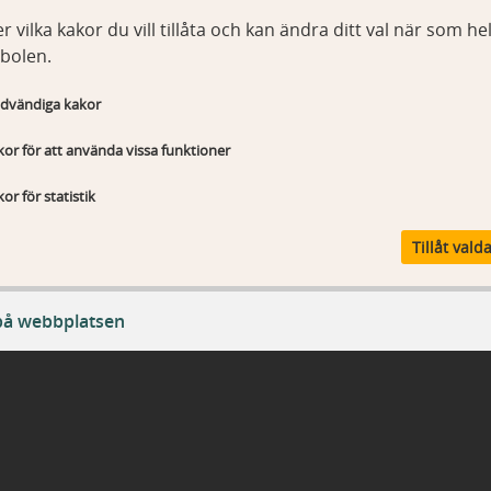
r vilka kakor du vill tillåta och kan ändra ditt val när som hel
bolen.
dvändiga kakor
or för att använda vissa funktioner
or för statistik
Tillåt vald
på webbplatsen
ändiga kakor
T_Sessionld