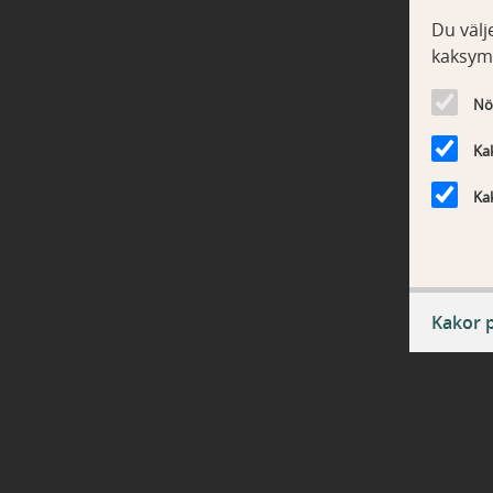
Du välje
kaksym
Nö
Kak
Kak
Kakor 
Nödv
ASP.NE