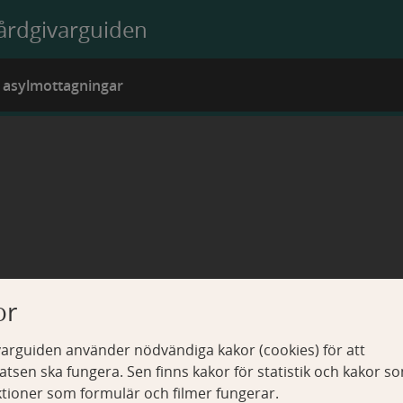
årdgivarguiden
å asylmottagningar
or
arguiden använder nödvändiga kakor (cookies) för att
tsen ska fungera. Sen finns kakor för statistik och kakor s
ktioner som formulär och filmer fungerar.