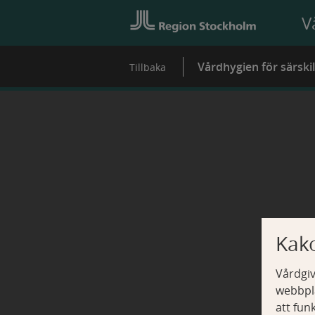
V
Vårdhygien för särski
Tillbaka
Kak
Vårdgiv
webbpla
att fun