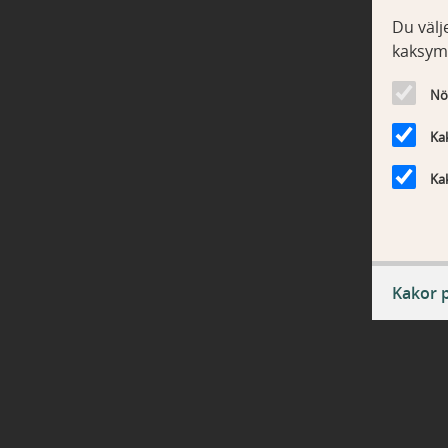
Du välje
kaksym
Nö
Kak
Kak
Kakor 
Nödv
ASP.NE