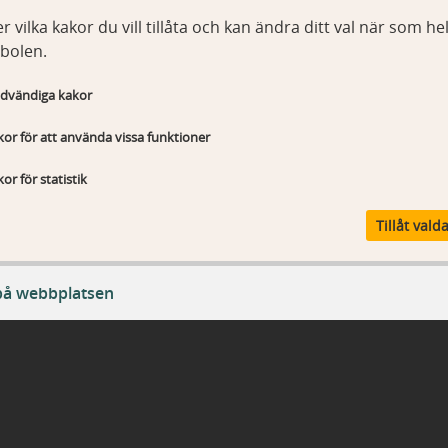
r vilka kakor du vill tillåta och kan ändra ditt val när som hel
bolen.
dvändiga kakor
or för att använda vissa funktioner
or för statistik
Tillåt vald
på webbplatsen
ändiga kakor
T_Sessionld