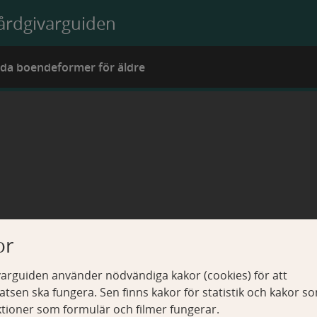
årdgivarguiden
lda boendeformer för äldre
or
arguiden använder nödvändiga kakor (cookies) för att
tsen ska fungera. Sen finns kakor för statistik och kakor s
ktioner som formulär och filmer fungerar.