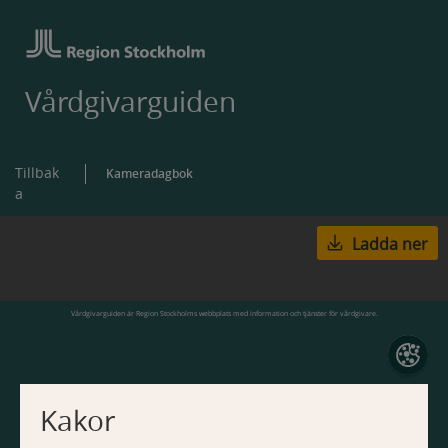
Vårdgivarguiden
Tillbak
Kameradagbok
a
Ladda ner
Vårdgivarguiden är Region Stockholms webbplats med information och tjänster för vårdgivare.
Kakor