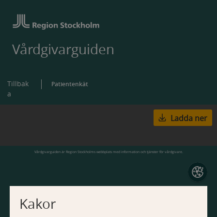
Vårdgivarguiden
Tillbak
Patientenkät
a
Ladda ner
Vårdgivarguiden är Region Stockholms webbplats med information och tjänster för vårdgivare.
Kakor