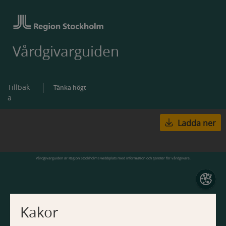
Vårdgivarguiden
Tillbak
Tänka högt
a
Ladda ner
Vårdgivarguiden är Region Stockholms webbplats med information och tjänster för vårdgivare.
Kakor