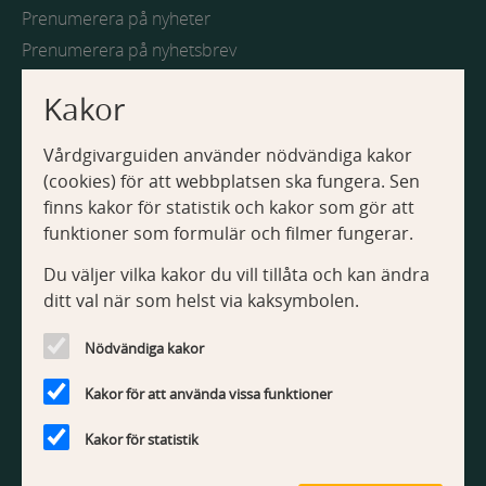
a
o
a
Prenumerera på nyheter
u
n
v
t
i
Prenumerera på nyhetsbrev
i
d
i
e
g
Kakor
n
e
o
Webbplatsen
r
n
i
Vårdgivarguiden använder nödvändiga kakor
Om Vårdgivarguiden
n
(cookies) för att webbplatsen ska fungera. Sen
Tillgänglighetsredogörelse
g
finns kakor för statistik och kakor som gör att
Om kakor
funktioner som formulär och filmer fungerar.
Du väljer vilka kakor du vill tillåta och kan ändra
Kontakt
ditt val när som helst via kaksymbolen.
Kontakta webbredaktionen
Nödvändiga kakor
Kakor för att använda vissa funktioner
Kakor för statistik
V