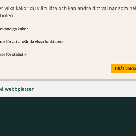
r vilka kakor du vill tillåta och kan ändra ditt val när som hel
bolen.
dvändiga kakor
or för att använda vissa funktioner
or för statistik
Tillåt vald
på webbplatsen
ändiga kakor
T_Sessionld