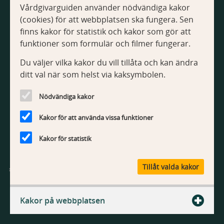
Vårdgivarguiden använder nödvändiga kakor
Om Vårdgivarguiden
(cookies) för att webbplatsen ska fungera. Sen
Tillgänglighetsredogörelse
finns kakor för statistik och kakor som gör att
Om kakor
funktioner som formulär och filmer fungerar.
Du väljer vilka kakor du vill tillåta och kan ändra
Kontakt
ditt val när som helst via kaksymbolen.
Kontakta webbredaktionen
Nödvändiga kakor
Kakor för att använda vissa funktioner
Kakor för statistik
V
Tillåt valda kakor
å
r
Vårdgivarguiden är Region Stockholms webbplats med
d
information och tjänster för vårdgivare.
Kakor på webbplatsen
g
i
v