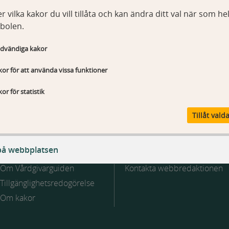
r vilka kakor du vill tillåta och kan ändra ditt val när som hel
bolen.
hälso- och sjukvårdsförvaltningen
dvändiga kakor
or för att använda vissa funktioner
or för statistik
Tillåt vald
på webbplatsen
Webbplatsen
Kontakt
Om Vårdgivarguiden
Kontakta webbredaktionen
Tillgänglighetsredogörelse
ändiga kakor
Om kakor
T_Sessionld