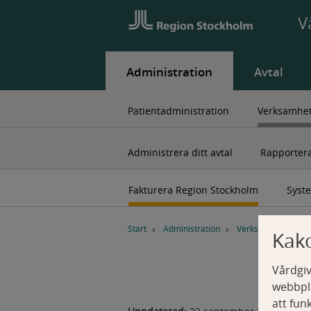
V
Administration
Avtal
Patientadministration
Verksamhet
Administrera ditt avtal
Rapporter
Fakturera Region Stockholm
Syste
B
r
Start
Administration
Verksamhetsadmini
Kak
ö
d
Vårdgiv
s
webbpla
m
u
att fun