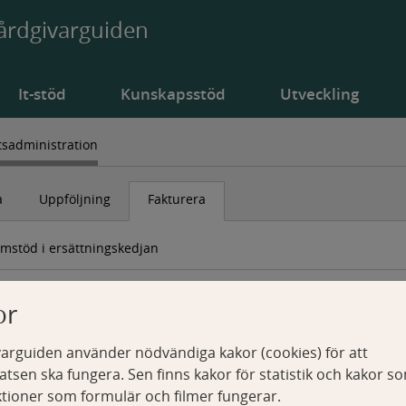
årdgivarguiden
It-stöd
Kunskapsstöd
Utveckling
sadministration
a
Uppföljning
Fakturera
mstöd i ersättningskedjan
stration
Fakturera
Fakturera Region Stockholm
or
arguiden använder nödvändiga kakor (cookies) för att
tsen ska fungera. Sen finns kakor för statistik och kakor s
ktioner som formulär och filmer fungerar.