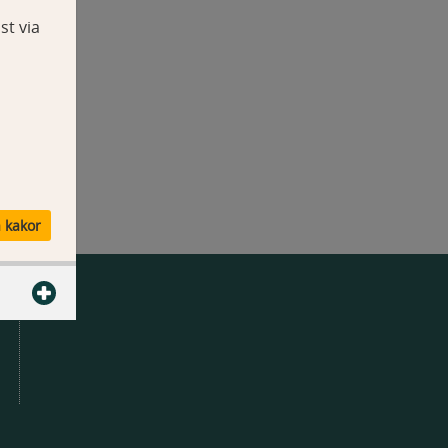
st via
a kakor