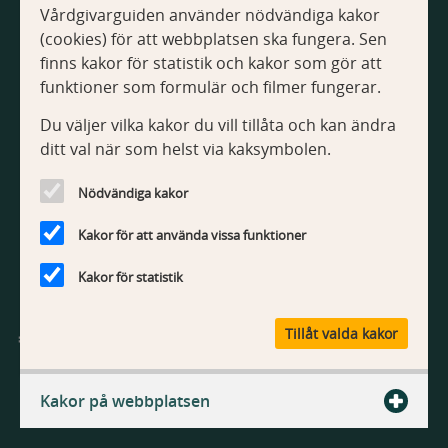
Vårdgivarguiden använder nödvändiga kakor
Om Vårdgivarguiden
(cookies) för att webbplatsen ska fungera. Sen
Tillgänglighetsredogörelse
finns kakor för statistik och kakor som gör att
Om kakor
funktioner som formulär och filmer fungerar.
Du väljer vilka kakor du vill tillåta och kan ändra
Kontakt
ditt val när som helst via kaksymbolen.
Kontakta webbredaktionen
Nödvändiga kakor
Kakor för att använda vissa funktioner
Kakor för statistik
V
Tillåt valda kakor
å
r
Vårdgivarguiden är Region Stockholms webbplats med
d
information och tjänster för vårdgivare.
Kakor på webbplatsen
g
i
v