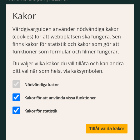
a
o
a
u
n
v
t
i
Kakor
i
d
Webbplatsen
i
e
g
Vårdgivarguiden använder nödvändiga kakor
n
Om Vårdgivarguiden
e
o
(cookies) för att webbplatsen ska fungera. Sen
r
Tillgänglighetsredogörelse
n
i
finns kakor för statistik och kakor som gör att
Om kakor
n
funktioner som formulär och filmer fungerar.
g
Du väljer vilka kakor du vill tillåta och kan ändra
Kontakt
ditt val när som helst via kaksymbolen.
Kontakta webbredaktionen
Nödvändiga kakor
Kakor för att använda vissa funktioner
Kakor för statistik
V
Tillåt valda kakor
å
r