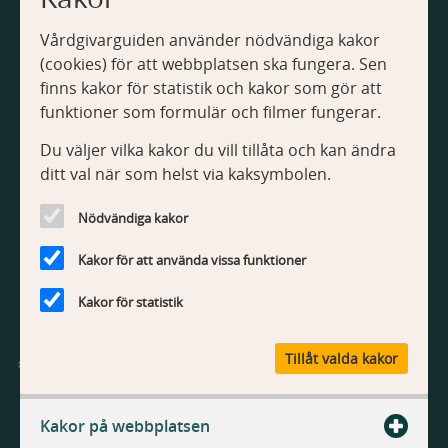
Webbplatsen
Vårdgivarguiden använder nödvändiga kakor
Om Vårdgivarguiden
(cookies) för att webbplatsen ska fungera. Sen
Tillgänglighetsredogörelse
finns kakor för statistik och kakor som gör att
Om kakor
funktioner som formulär och filmer fungerar.
Du väljer vilka kakor du vill tillåta och kan ändra
Kontakt
ditt val när som helst via kaksymbolen.
Kontakta webbredaktionen
Nödvändiga kakor
Kakor för att använda vissa funktioner
Kakor för statistik
V
Tillåt valda kakor
å
r
Vårdgivarguiden är Region Stockholms webbplats med
d
information och tjänster för vårdgivare.
Kakor på webbplatsen
g
i