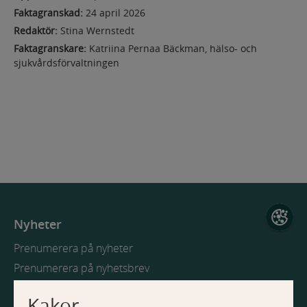
a
o
a
u
Faktagranskad:
24 april 2026
n
v
t
i
Redaktör:
Stina Wernstedt
i
d
i
Faktagranskare:
Katriina Pernaa Bäckman, hälso- och
e
g
sjukvårdsförvaltningen
n
e
o
r
n
i
n
g
Nyheter
Prenumerera på nyheter
Prenumerera på nyhetsbrev
Kakor