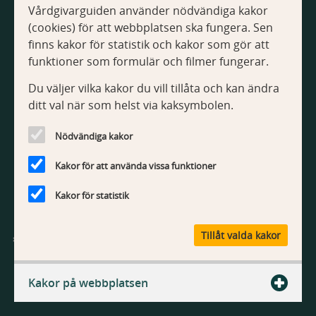
Vårdgivarguiden använder nödvändiga kakor
Om Vårdgivarguiden
(cookies) för att webbplatsen ska fungera. Sen
Tillgänglighetsredogörelse
finns kakor för statistik och kakor som gör att
Om kakor
funktioner som formulär och filmer fungerar.
Du väljer vilka kakor du vill tillåta och kan ändra
Kontakt
ditt val när som helst via kaksymbolen.
Kontakta webbredaktionen
Nödvändiga kakor
Kakor för att använda vissa funktioner
Kakor för statistik
V
Tillåt valda kakor
å
r
Vårdgivarguiden är Region Stockholms webbplats med
d
information och tjänster för vårdgivare.
Kakor på webbplatsen
g
i
v