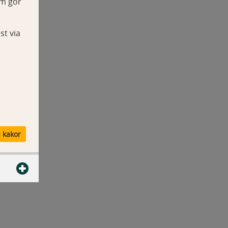
om gör
st via
a kakor