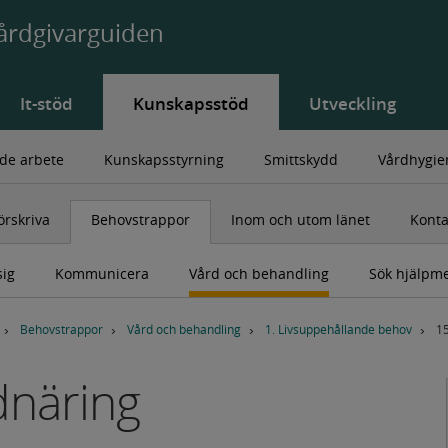
årdgivarguiden
It-stöd
Kunskapsstöd
Utveckling
de arbete
Kunskapsstyrning
Smittskydd
Vårdhygie
rskriva
Behovstrappor
Inom och utom länet
Konta
sig
Kommunicera
Vård och behandling
Sök hjälpm
Behovstrappor
Vård och behandling
1. Livsuppehållande behov
1
näring