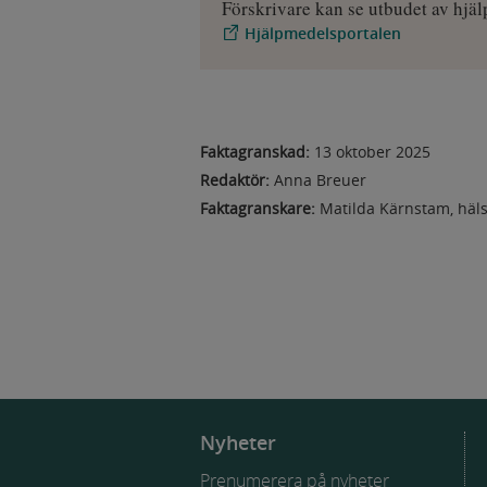
Förskrivare kan se utbudet av hjä
Varakti
Hjälpmedelsportalen
Cookie
Typ av 
webbpl
Faktagranskad:
13 oktober 2025
Redaktör:
Anna Breuer
Utfärda
Faktagranskare:
Matilda Kärnstam, häls
Varakti
Kakor
AEC
Typ av 
av anvä
Utfärda
Nyheter
Varakti
Prenumerera på nyheter