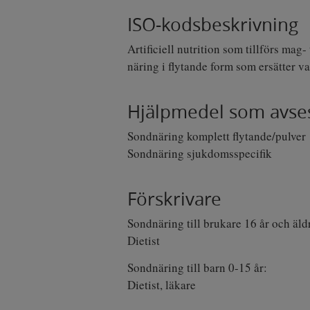
l
ISO-kodsbeskrivning
e
n
Artificiell nutrition som tillförs mag
a
v
näring i flytande form som ersätter va
i
g
Hjälpmedel som avse
e
r
Sondnäring komplett flytande/pulver
i
n
Sondnäring sjukdomsspecifik
g
Förskrivare
Sondnäring till brukare 16 år och äld
Dietist
Sondnäring till barn 0-15 år:
Dietist, läkare