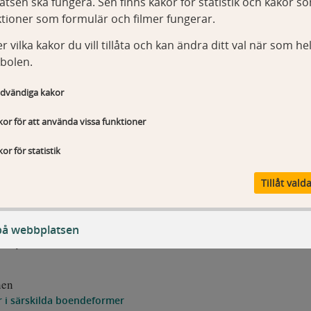
tsen ska fungera. Sen finns kakor för statistik och kakor s
ktioner som formulär och filmer fungerar.
r vilka kakor du vill tillåta och kan ändra ditt val när som hel
bolen.
dvändiga kakor
or för att använda vissa funktioner
or för statistik
Tillåt vald
på webbplatsen
älpmedlet i särskilda
nen
ändiga kakor
 i särskilda boendeformer