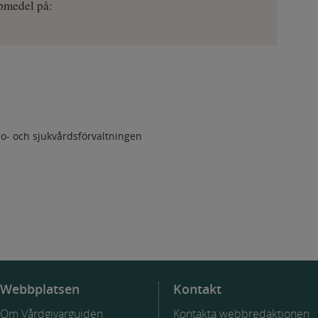
lpmedel på:
ghet: 1 dag.
-consent
kaka: Används för att kontrollera besökarens val av kakor p
atsen.
re: Vårdgivarguiden.
o- och sjukvårdsförvaltningen
ghet: 365 dagar.
 som används för vissa funktioner
kaka: Används för att se till att interaktion med webbplatse
ndaren, och inte av andra webbplatser.
re: Google.
Webbplatsen
Kontakt
ghet: 6 månader.
Om Vårdgivarguiden
Kontakta webbredaktionen