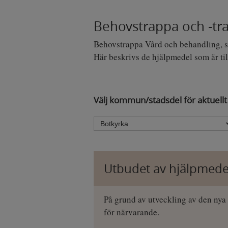
ASP.NE
Behovstrappa och -tr
Typ av 
länken 
Behovstrappa Vård och behandling, s
Utfärda
Här beskrivs de hjälpmedel som är til
Varakti
History
Välj kommun/stadsdel för aktuellt
Typ av 
Utfärda
Varakti
Utbudet av hjälpmedel
NSC_#
Typ av 
På grund av utveckling av den nya
servrar
för närvarande.
Utfärda