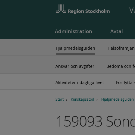
V
Administration
Avtal
Hjälpmedelsguiden
Hälsofrämjan
Ansvar och avgifter
Bedöma och fö
Aktiviteter i dagliga livet
Förflytta 
B
r
Start
Kunskapsstöd
Hjälpmedelsguiden
ö
d
159093 Sond
s
m
u