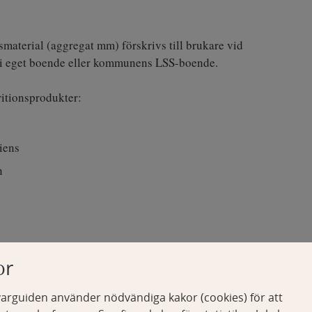
material (aggregat mm) förskrivs till brukare vid
 i eget boende eller kommunens LSS-boende.
ritionsprodukter:
ciens
on
ader. Förskrivningen avser en månads behov, uttag kan
or
der.
arguiden använder nödvändiga kakor (cookies) för att