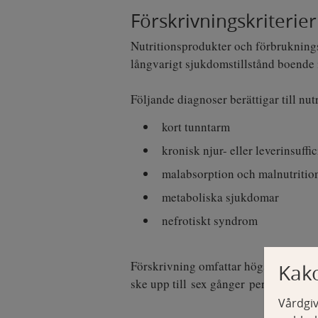
Förskrivningskriterier
Nutritionsprodukter och förbruknings
långvarigt sjukdomstillstånd boende
Följande diagnoser berättigar till nut
kort tunntarm
kronisk njur- eller leverinsuffi
malabsorption och malnutriti
metaboliska sjukdomar
nefrotiskt syndrom
Förskrivning omfattar högst sex mån
Kak
ske upp till sex gånger per sex måna
Vårdgiv