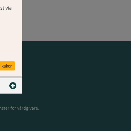
st via
a kakor
ster för vårdgivare.