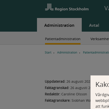
V
Administration
Avtal
Patientadministration
Verksamhet
B
r
Start
Administration
Patientadministrat
ö
d
s
m
u
Uppdaterad:
26 augusti 2025
Kak
l
Faktagranskad:
26 augusti 2025
e
n
Redaktör:
Caroline Olsson
Vårdgiv
a
webbpla
Faktagranskare:
Siobhan Wallhuss, häls
v
att fun
i