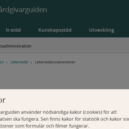
årdgivarguiden
It-stöd
Kunskapsstöd
Utveckling
sadministration
ion
Läkemedel
Läkemedelssubventioner
or
arguiden använder nödvändiga kakor (cookies) för att
tsen ska fungera. Sen finns kakor för statistik och kakor s
o- och sjukvårdsförvaltningen
ktioner som formulär och filmer fungerar.