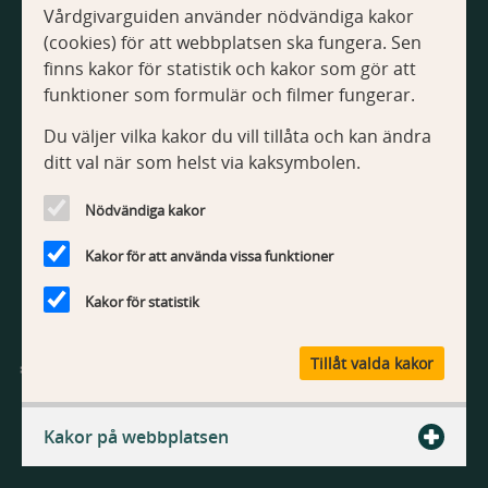
Vårdgivarguiden använder nödvändiga kakor
Om Vårdgivarguiden
(cookies) för att webbplatsen ska fungera. Sen
Tillgänglighetsredogörelse
finns kakor för statistik och kakor som gör att
Om kakor
funktioner som formulär och filmer fungerar.
Du väljer vilka kakor du vill tillåta och kan ändra
Kontakt
ditt val när som helst via kaksymbolen.
Kontakta webbredaktionen
Nödvändiga kakor
Kakor för att använda vissa funktioner
Kakor för statistik
V
Tillåt valda kakor
å
r
Vårdgivarguiden är Region Stockholms webbplats med
d
information och tjänster för vårdgivare.
Kakor på webbplatsen
g
i
v