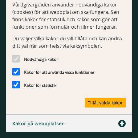
Vårdgivarguiden använder nödvändiga kakor
Om Vårdgivarguiden
(cookies) för att webbplatsen ska fungera. Sen
Tillgänglighetsredogörelse
finns kakor för statistik och kakor som gör att
Om kakor
funktioner som formulär och filmer fungerar.
Du väljer vilka kakor du vill tillåta och kan ändra
Kontakt
ditt val när som helst via kaksymbolen.
Kontakta webbredaktionen
Nödvändiga kakor
Kakor för att använda vissa funktioner
Kakor för statistik
V
Tillåt valda kakor
å
r
Vårdgivarguiden är Region Stockholms webbplats med
d
information och tjänster för vårdgivare.
Kakor på webbplatsen
g
i
v