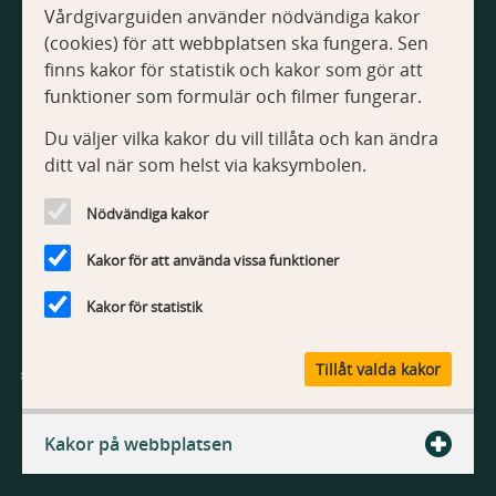
Vårdgivarguiden använder nödvändiga kakor
Om Vårdgivarguiden
(cookies) för att webbplatsen ska fungera. Sen
Tillgänglighetsredogörelse
finns kakor för statistik och kakor som gör att
Om kakor
funktioner som formulär och filmer fungerar.
Du väljer vilka kakor du vill tillåta och kan ändra
Kontakt
ditt val när som helst via kaksymbolen.
Kontakta webbredaktionen
Nödvändiga kakor
Kakor för att använda vissa funktioner
Kakor för statistik
V
Tillåt valda kakor
å
r
Vårdgivarguiden är Region Stockholms webbplats med
d
information och tjänster för vårdgivare.
Kakor på webbplatsen
g
i
v