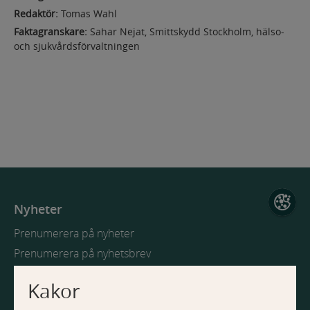
a
o
a
u
Redaktör:
Tomas Wahl
n
v
t
i
Faktagranskare:
Sahar Nejat, Smittskydd Stockholm, hälso-
i
d
och sjukvårdsförvaltningen
i
e
g
n
e
o
r
n
i
n
g
Nyheter
Prenumerera på nyheter
Prenumerera på nyhetsbrev
Kakor
Webbplatsen