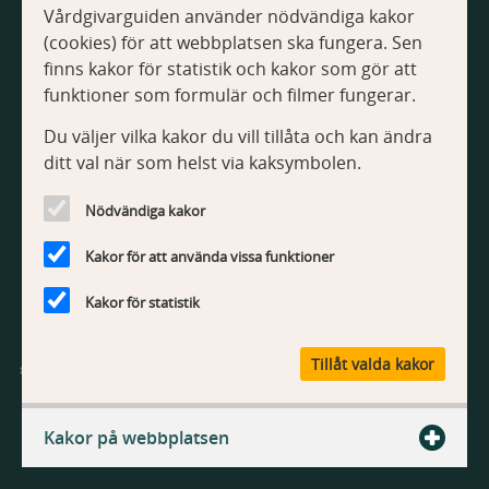
Vårdgivarguiden använder nödvändiga kakor
Om Vårdgivarguiden
(cookies) för att webbplatsen ska fungera. Sen
Tillgänglighetsredogörelse
finns kakor för statistik och kakor som gör att
Om kakor
funktioner som formulär och filmer fungerar.
Du väljer vilka kakor du vill tillåta och kan ändra
Kontakt
ditt val när som helst via kaksymbolen.
Kontakta webbredaktionen
Nödvändiga kakor
Kakor för att använda vissa funktioner
Kakor för statistik
V
Tillåt valda kakor
å
r
Vårdgivarguiden är Region Stockholms webbplats med
d
information och tjänster för vårdgivare.
Kakor på webbplatsen
g
i
v