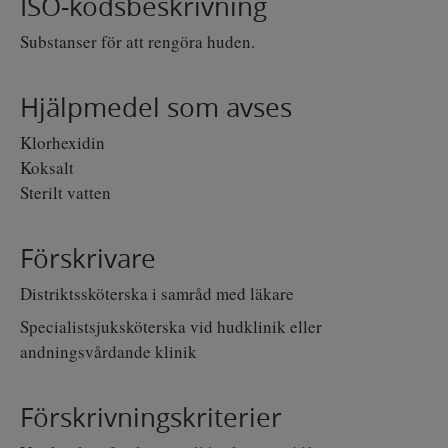
ISO-kodsbeskrivning
a
o
a
u
n
v
t
i
Substanser för att rengöra huden.
i
d
i
e
g
n
e
o
Hjälpmedel som avses
r
n
i
Klorhexidin
n
Koksalt
g
Sterilt vatten
Förskrivare
Distriktssköterska i samråd med läkare
Specialistsjuksköterska vid hudklinik eller
andningsvårdande klinik
Förskrivningskriterier