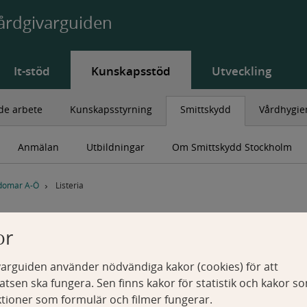
årdgivarguiden
It-stöd
Kunskapsstöd
Utveckling
de arbete
Kunskapsstyrning
Smittskydd
Vårdhygie
Anmälan
Utbildningar
Om Smittskydd Stockholm
domar A-Ö
Listeria
or
arguiden använder nödvändiga kakor (cookies) för att
tsen ska fungera. Sen finns kakor för statistik och kakor s
ktioner som formulär och filmer fungerar.