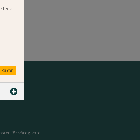
st via
a kakor
ster för vårdgivare.