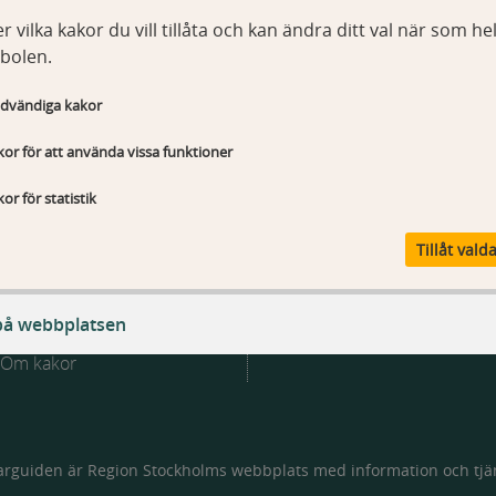
ydd Stockholm, hälso- och sjukvårdsförvaltningen
r vilka kakor du vill tillåta och kan ändra ditt val när som hel
bolen.
dvändiga kakor
or för att använda vissa funktioner
or för statistik
Tillåt vald
Webbplatsen
Kontakt
Om Vårdgivarguiden
Kontakta webbredaktionen
på webbplatsen
Tillgänglighetsredogörelse
Om kakor
ändiga kakor
T_Sessionld
arguiden är Region Stockholms webbplats med information och tjän