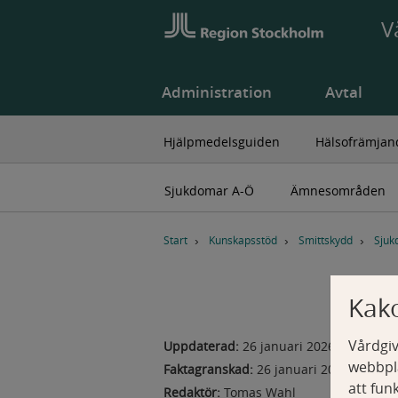
V
Administration
Avtal
Hjälpmedelsguiden
Hälsofrämjan
Sjukdomar A-Ö
Ämnesområden
B
r
Start
Kunskapsstöd
Smittskydd
Sjuk
ö
d
s
Kak
m
u
Vårdgiv
Uppdaterad:
26 januari 2026
l
webbpla
Faktagranskad:
26 januari 2026
e
att fun
n
Redaktör:
Tomas Wahl