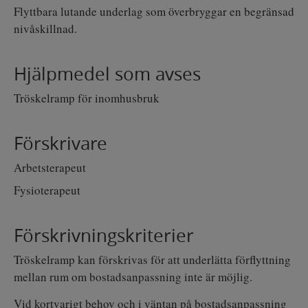
a
o
a
Flyttbara lutande underlag som överbryggar en begränsad
u
n
v
t
i
nivåskillnad.
i
d
i
e
g
n
e
o
Hjälpmedel som avses
r
n
i
Tröskelramp för inomhusbruk
n
g
Förskrivare
Arbetsterapeut
Fysioterapeut
Förskrivningskriterier
Tröskelramp kan förskrivas för att underlätta förflyttning
mellan rum om bostadsanpassning inte är möjlig.
Vid kortvarigt behov och i väntan på bostadsanpassning